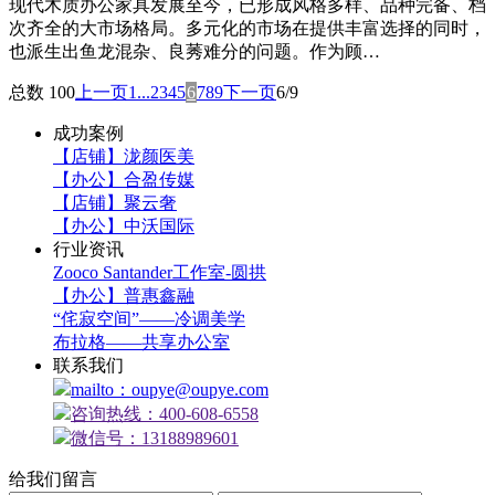
现代木质办公家具发展至今，已形成风格多样、品种完备、档
次齐全的大市场格局。多元化的市场在提供丰富选择的同时，
也派生出鱼龙混杂、良莠难分的问题。作为顾…
总数 100
上一页
1...
2
3
4
5
6
7
8
9
下一页
6/9
成功案例
【店铺】泷颜医美
【办公】合盈传媒
【店铺】聚云奢
【办公】中沃国际
行业资讯
Zooco Santander工作室-圆拱
【办公】普惠鑫融
“侘寂空间”——冷调美学
布拉格——共享办公室
联系我们
mailto：oupye@oupye.com
咨询热线：400-608-6558
微信号：13188989601
给我们留言