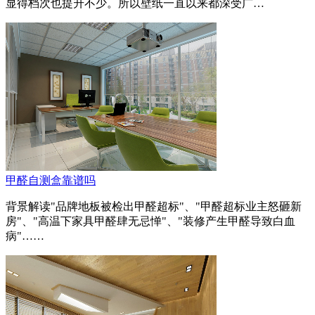
显得档次也提升不少。所以壁纸一直以来都深受广…
甲醛自测盒靠谱吗
背景解读"品牌地板被检出甲醛超标"、"甲醛超标业主怒砸新
房"、"高温下家具甲醛肆无忌惮"、"装修产生甲醛导致白血
病"……